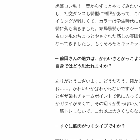
黒髪ロン毛！ 昔からずっとやってみたい
し、社交ダンスも髪型に制限があって、こ
イミングが難しくて。カラーは学生時代に
髪に落ち着きました。結局黒髪がセクシー
＆ロン毛のちょっとやさぐれた感じの雰囲
なってきましたし、もうそろそろキラキラ
─ 前田さんの魅力は、かわいさとかっこ
自身ではどう思われますか？
ありがとうございます。どうだろう、確か
ね……。かわいいかはわからないですが、
とギザ歯もチャームポイントで気に入って
かガタイが良くて、その辺りが男っぽいん
「筋トレしないで。これ以上大きくならな
─ すぐに筋肉がつくタイプですか？