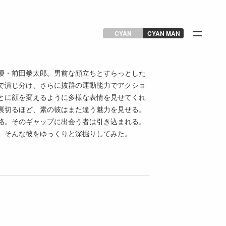
CYAN
CYAN MAN
優・前田拳太郎。男前な顔立ちとすらっとした
で演じ分け、さらに抜群の運動能力でアクショ
とに顔を変えるように多様な表情を見せてくれ
裏切るほど、素の彼はまた違う魅力を見せる。
格。そのギャップに出会う者は引き込まれる。
。そんな彼をゆっくりと深掘りしてみた。