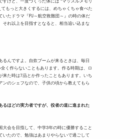
すけど、一度つくった体には “マッスルメモリ
えてもっと大きくするには、めちゃくちゃ食べた
ていたドラマ『PJ～航空救難団～』の時の体だ
、それ以上を目指すとなると、相当追い込まな
あるんですよ。自炊ブームが来るときは、毎日
い全く作らないこともあります。作る時期は、ロ
が来た時は7品とか作ったこともあります。いち
アンのシェフなので、子供の頃から教えてもら
があるほどの実力者ですが、役者の道に進まれた
国大会を目指して、中学3年の時に優勝すること
ていたので、勉強はあまりやらないで過ごして