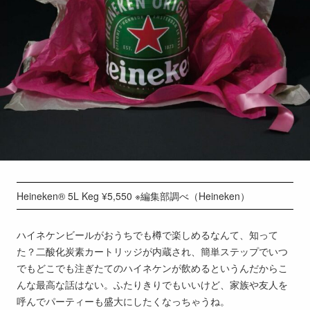
Heineken® 5L Keg ¥5,550 ※編集部調べ（Heineken）
ハイネケンビールがおうちでも樽で楽しめるなんて、知って
た？二酸化炭素カートリッジが内蔵され、簡単ステップでいつ
でもどこでも注ぎたてのハイネケンが飲めるというんだからこ
んな最高な話はない。ふたりきりでもいいけど、家族や友人を
呼んでパーティーも盛大にしたくなっちゃうね。