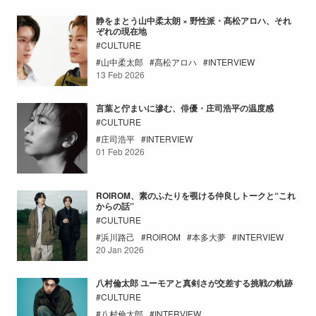
静をまとう山中柔太朗 × 野性派・髙松アロハ、それ
ぞれの現在地
CULTURE
山中柔太郎
髙松アロハ
INTERVIEW
13 Feb 2026
言葉と佇まいに滲む、俳優・庄司浩平の温度感
CULTURE
庄司浩平
INTERVIEW
01 Feb 2026
ROIROM、素のふたりを覗ける仲良しトークと“これ
からの話”
CULTURE
浜川路己
ROIROM
本多大夢
INTERVIEW
20 Jan 2026
八村倫太郎 ユーモアと真剣さが交差する挑戦の軌跡
CULTURE
八村倫太郎
INTERVIEW