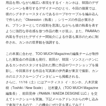
用品を用いながら幅広い表現をするイ・カンホは、韓国のデザ
インシーンを牽引するデザイナーのひとり。今回の個展では、
彼のシグネチャースタイルであるロープやケーブルを編み込ん
で作られた「Obsession（執着）」シリーズの作品が展示さ
れ、プランターとしての役割を意識しながらも彼の執着を表す
ように強烈な存在感を放つ作品の数々が並ぶ。また、PAAMAの
内装を手がけたデザイナー関祐介による什器も展示のために制
作され、カンホの世界観を強調する。
この本展に合わせ、TOO MUCH Magazineの編集チームが制作
した展覧会の作品集も発行。前田が、韓国・ソンスとハナンに
あるカンホのスタジオを訪れた際に作品やワークショップを撮
影し、今回展示する作品を写真家の伊丹豪が東京で撮影。カン
ホのエクスクルーシブインタビューも掲載される。
さらに、11/16（土）にはアーティスト イ・カンホ、八木沢俊
樹（Toshiki / New Scale）、辻村慶人（TOO MUCH Magazine
編集長）、前田晃伸（PAAMA / MAEDA DESIGNE LLC.）を交
えてトークショーを実施。下記メールアドレスからの申し込み
で参加できるので、この機会にぜひ足を運んでみて！