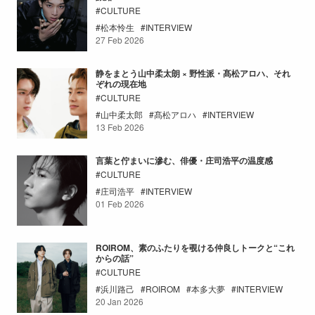
CULTURE
松本怜生
INTERVIEW
27 Feb 2026
静をまとう山中柔太朗 × 野性派・髙松アロハ、それ
ぞれの現在地
CULTURE
山中柔太郎
髙松アロハ
INTERVIEW
13 Feb 2026
言葉と佇まいに滲む、俳優・庄司浩平の温度感
CULTURE
庄司浩平
INTERVIEW
01 Feb 2026
ROIROM、素のふたりを覗ける仲良しトークと“これ
からの話”
CULTURE
浜川路己
ROIROM
本多大夢
INTERVIEW
20 Jan 2026