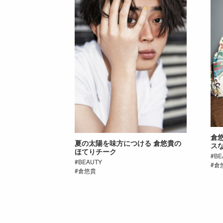
倉
夏の太陽を味方につける 倉悠貴の
ス
ほてりチーク
BE
BEAUTY
倉
倉悠貴