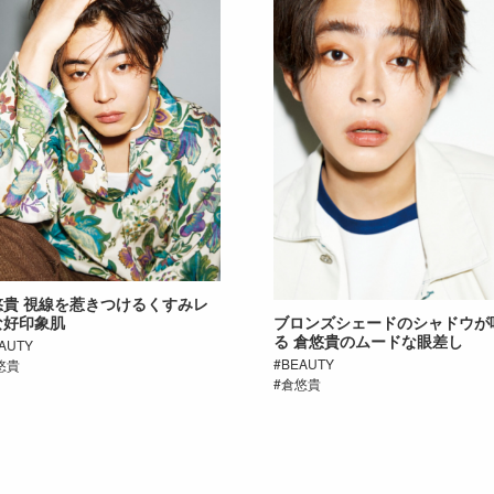
悠貴 視線を惹きつけるくすみレ
な好印象肌
ブロンズシェードのシャドウが
る 倉悠貴のムードな眼差し
AUTY
BEAUTY
悠貴
倉悠貴