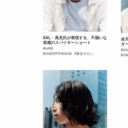
SAL・高見氏が表現する、不揃いな
炎
束感のスパイキーショート
タ
HAIR
HA
UNDERTHESUN
東京サロン
UN