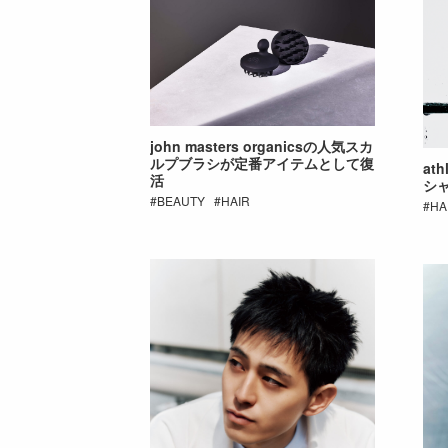
john masters organicsの人気スカ
ルプブラシが定番アイテムとして復
at
活
シ
BEAUTY
HAIR
HA