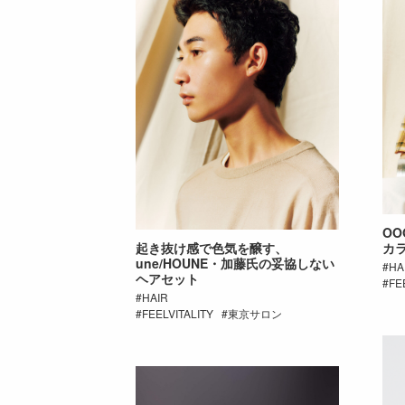
OO
起き抜け感で色気を醸す、
カ
une/HOUNE・加藤氏の妥協しない
HA
ヘアセット
FE
HAIR
FEELVITALITY
東京サロン