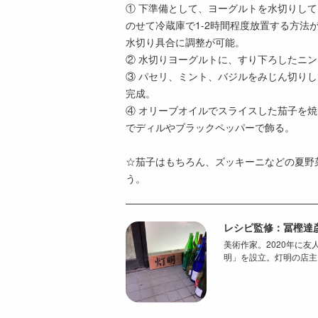
① 下準備として、ヨーグルトを水切りし
のせて冷蔵庫で1-2時間程度放置する方法
水切り具合に調整が可能。
② 水切りヨーグルトに、すり下ろしたニ
③ パセリ、ミント、バジルをみじん切り
完成。
④ オリーブオイルでスライスした茄子を
でディルやブラックペッパーで飾る。
☆茄子はもちろん、ズッキーニなどの夏野
う。
レシピ監修：冨樫達
美術作家。2020年に友人たち
明」を設立。灯明の店主