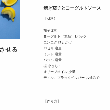
焼き茄子とヨーグルトソース
【材料】
茄子 2本
ヨーグルト（無糖）1パック
ニンニク ひとかけ
させる
パセリ 適量
ミント 適量
バジル 適量
塩 小さじ１
オリーブオイル 少量
ディル、ブラックペッパー お好みで
【作り方】