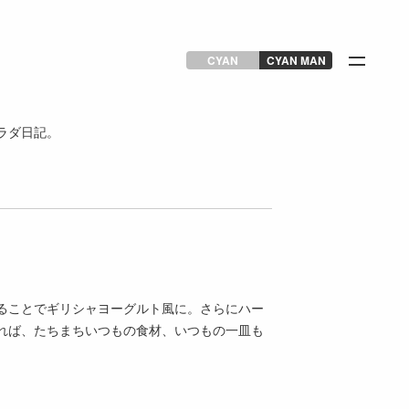
CYAN
CYAN MAN
ラダ日記。
ることでギリシャヨーグルト風に。さらにハー
れば、たちまちいつもの食材、いつもの一皿も