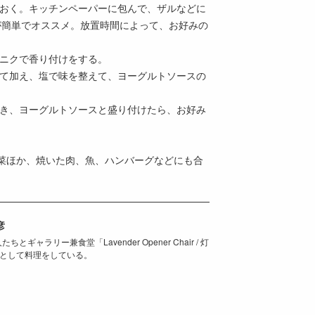
ておく。キッチンペーパーに包んで、ザルなどに
が簡単でオススメ。放置時間によって、お好みの
ンニクで香り付けをする。
して加え、塩で味を整えて、ヨーグルトソースの
焼き、ヨーグルトソースと盛り付けたら、お好み
菜ほか、焼いた肉、魚、ハンバーグなどにも合
彦
とギャラリー兼食堂「Lavender Opener Chair / 灯
として料理をしている。