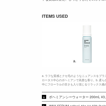
ITEMS USED
a. ラフな質感とクセ毛のようなニュアンスをプ
ロータス中心のボヘミアンで高貴な香り。b. 柔
中にフローラルの甘さも入り混じるリラックス感
ボヘミアンシーウォーター 200mL ¥3,960
WAX SERUM orijinal 40g ¥4,070 (boji