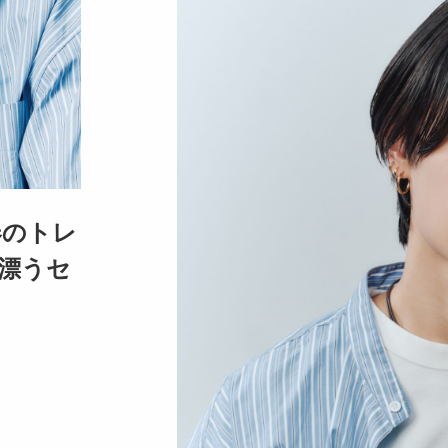
春のトレ
漂うセ