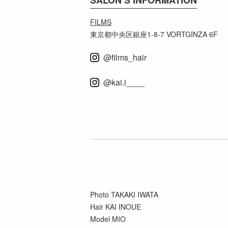
FILMS
東京都中央区銀座1-8-7 VORTGINZA 6F
@films_hair
@kai.i____
Photo TAKAKI IWATA
Hair KAI INOUE
Model MIO