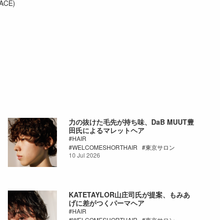
VACE)
力の抜けた毛先が持ち味、DaB MUUT豊
田氏によるマレットヘア
HAIR
WELCOMESHORTHAIR
東京サロン
10 Jul 2026
KATETAYLOR山庄司氏が提案、もみあ
げに差がつくパーマヘア
HAIR
WELCOMESHORTHAIR
東京サロン