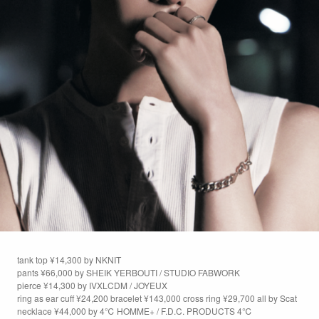
tank top ¥14,300 by NKNIT
pants ¥66,000 by SHEIK YERBOUTI / STUDIO FABWORK
pierce ¥14,300 by IVXLCDM / JOYEUX
ring as ear cuff ¥24,200 bracelet ¥143,000 cross ring ¥29,700 all by Scat
necklace ¥44,000 by 4℃ HOMME+ / F.D.C. PRODUCTS 4℃