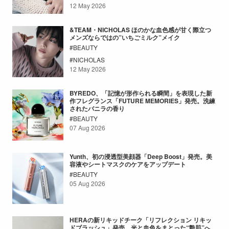
12 May 2026
&TEAM・NICHOLAS ほのかな血色感が甘く際立つ
メンズならではの”いちごミルク”メイク
BEAUTY
NICHOLAS
12 May 2026
BYREDO、「記憶が形作られる瞬間」を表現した新
作フレグランス「FUTURE MEMORIES」発売。洗練
されたバニラの香り
BEAUTY
07 Aug 2026
Yunth、初の浸透型美顔器「Deep Boost」発売。美
容液やシートマスクのケアをアップデート
BEAUTY
05 Aug 2026
HERAの新リキッドチーク「リフレクション リキッ
ドブラッシュ」発売。光と血色をまとった“艶肌”へ