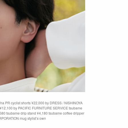
lpha PR cyclist shorts ¥22,000 by DRESS / NISHINOYA
hair ¥12,100 by PACIFIC FURNITURE SERVICE tsubame
,580 tsubame drip stand ¥4,180 tsubame coffee dripper
RPORATION mug stylist’s own