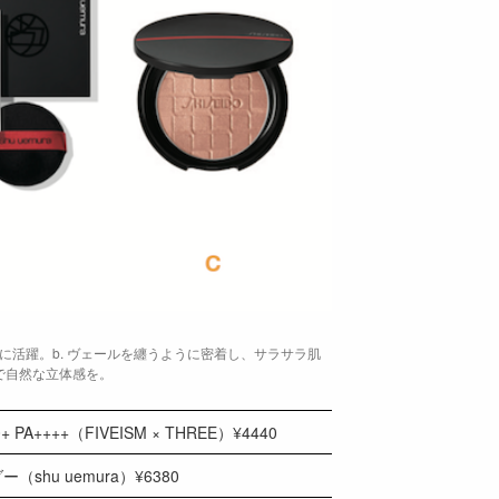
夏に活躍。b. ヴェールを纏うように密着し、サラサラ肌
で自然な立体感を。
PA++++（FIVEISM × THREE）¥4440
shu uemura）¥6380