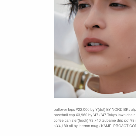
pullover tops ¥22,000 by Y(dot) BY NORDISK / a
baseball cap ¥3,960 by ’47 / ’47 Tokyo lawn c
coffee canister(hook) ¥3,740 tsubame drip pot ¥8
s ¥4,180 all by thermo mug / KAMEI PROACT CO