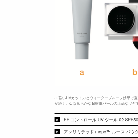
a. 強いUVカット力とウォータープルーフ効果で
が続く。c. なめらかな超微細パールの上品なツヤ
FF コントロール UV ツール 02 SPF50+ 
アンリミテッド mopo™ ルース パウダー（